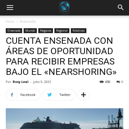
Inicio
Ensenada
Ensenada
Mundo
Negocios
Regional
Rotativas
CUENTA ENSENADA CON
ÁREAS DE OPORTUNIDAD
PARA RECIBIR EMPRESAS
BAJO EL «NEARSHORING»
Por
Rosy Leal
-
julio 9, 2023
650
0
Facebook
Twitter