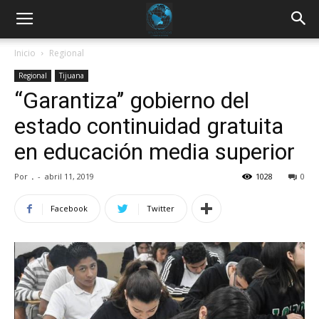
Inicio
Regional
Regional
Tijuana
“Garantiza’’ gobierno del
estado continuidad gratuita
en educación media superior
Por
.
-
abril 11, 2019
1028
0
Facebook
Twitter