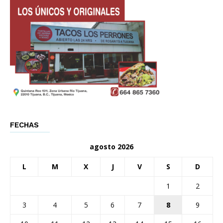
FECHAS
agosto 2026
L
M
X
J
V
S
D
1
2
3
4
5
6
7
8
9