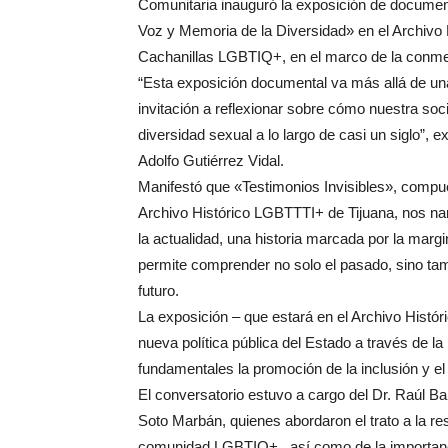
Comunitaria inauguró la exposición de documento
Voz y Memoria de la Diversidad» en el Archivo H
Cachanillas LGBTIQ+, en el marco de la conme
“Esta exposición documental va más allá de una
invitación a reflexionar sobre cómo nuestra so
diversidad sexual a lo largo de casi un siglo”, 
Adolfo Gutiérrez Vidal.
Manifestó que «Testimonios Invisibles», compue
Archivo Histórico LGBTTTI+ de Tijuana, nos na
la actualidad, una historia marcada por la margi
permite comprender no solo el pasado, sino tam
futuro.
La exposición – que estará en el Archivo Histó
nueva política pública del Estado a través de l
fundamentales la promoción de la inclusión y el 
El conversatorio estuvo a cargo del Dr. Raúl Ba
Soto Marbán, quienes abordaron el trato a la resi
comunidad LGBTIQ+ , así como de la importanci