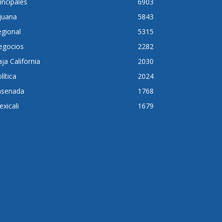
incipales
6903
juana
5843
gional
5315
egocios
2282
ja California
2030
lítica
2024
nsenada
1768
xicali
1679