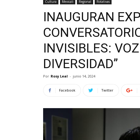
Cultura
Mexicali
Regional
Rotativas
INAUGURAN EXP
CONVERSATORIO
INVISIBLES: VO
DIVERSIDAD”
Por
Rosy Leal
-
junio 14, 2024
Facebook
Twitter