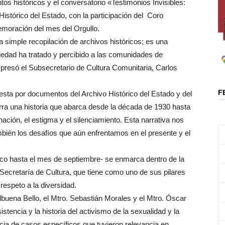
s históricos y el conversatorio «Testimonios Invisibles:
istórico del Estado, con la participación del Coro
moración del mes del Orgullo.
 simple recopilación de archivos históricos; es una
ciedad ha tratado y percibido a las comunidades de
expresó el Subsecretario de Cultura Comunitaria, Carlos
F
sta por documentos del Archivo Histórico del Estado y del
rra una historia que abarca desde la década de 1930 hasta
nación, el estigma y el silenciamiento. Esta narrativa nos
bién los desafíos que aún enfrentamos en el presente y el
rico hasta el mes de septiembre- se enmarca dentro de la
a Secretaría de Cultura, que tiene como uno de sus pilares
respeto a la diversidad.
lbuena Bello, el Mtro. Sebastián Morales y el Mtro. Óscar
stencia y la historia del activismo de la sexualidad y la
a de casos específicos que tuvieron relevancia en