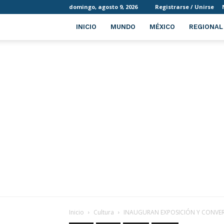
domingo, agosto 9, 2026
Registrarse / Unirse
INICIO
MUNDO
MÉXICO
REGIONAL
Inicio
Cultura
INAUGURAN EXPOSICIÓN Y CONVERS