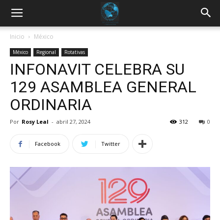
Inicio
México
México
Regional
Rotativas
INFONAVIT CELEBRA SU
129 ASAMBLEA GENERAL
ORDINARIA
Por
Rosy Leal
-
abril 27, 2024
312
0
Facebook
Twitter