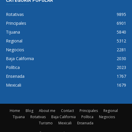
CATEGORÍA POPULAR
Rotativas
9895
Principales
6901
Tijuana
5840
Regional
5312
Negocios
2281
Baja California
2030
Política
2023
Ensenada
1767
Mexicali
1679
Home
Blog
About me
Contact
Principales
Regional
Tijuana
Rotativas
Baja California
Política
Negocios
Turismo
Mexicali
Ensenada