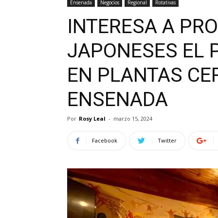
Ensenada
Negocios
Regional
Rotativas
INTERESA A PR
JAPONESES EL 
EN PLANTAS CER
ENSENADA
Por
Rosy Leal
-
marzo 15, 2024
Facebook
Twitter