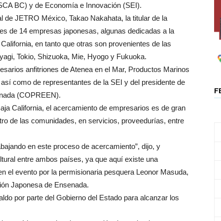
SCA BC) y de Economía e Innovación (SEI).
ral de JETRO México, Takao Nakahata, la titular de la
es de 14 empresas japonesas, algunas dedicadas a la
alifornia, en tanto que otras son provenientes de las
yagi, Tokio, Shizuoka, Mie, Hyogo y Fukuoka.
esarios anfitriones de Atenea en el Mar, Productos Marinos
así como de representantes de la SEI y del presidente de
F
senada (COPREEN).
ja California, el acercamiento de empresarios es de gran
ro de las comunidades, en servicios, proveedurías, entre
ajando en este proceso de acercamiento”, dijo, y
ltural entre ambos países, ya que aquí existe una
n el evento por la permisionaria pesquera Leonor Masuda,
ación Japonesa de Ensenada.
ldo por parte del Gobierno del Estado para alcanzar los