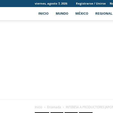
viernes, agosto 7, 2026
Registrarse / Unirse
No
INICIO
MUNDO
MÉXICO
REGIONAL
Inicio
Ensenada
INTERESA A PRODUCTORES JAPONE