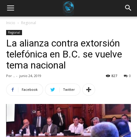
Inicio
Regional
Regional
La alianza contra extorsión
telefónica en B.C. se vuelve
tema nacional
Por
.
-
junio 24, 2019
827
0
Facebook
Twitter