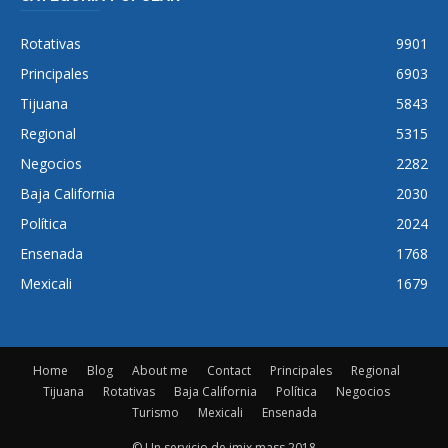
Rotativas
9901
Principales
6903
Tijuana
5843
Regional
5315
Negocios
2282
Baja California
2030
Política
2024
Ensenada
1768
Mexicali
1679
Home
Blog
About me
Contact
Principales
Regional
Tijuana
Rotativas
Baja California
Política
Negocios
Turismo
Mexicali
Ensenada
© Un servicio de imix mass 2018