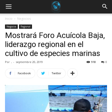
Inicio
Negocios
Negocios
Regional
Mostrará Foro Acuícola Baja,
liderazgo regional en el
cultivo de especies marinas
Por
.
-
septiembre 20, 2019
918
0
Facebook
Twitter