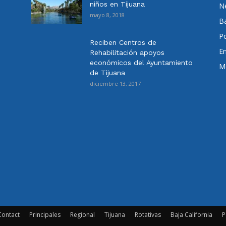
niños en Tijuana
N
mayo 8, 2018
Ba
Po
Reciben Centros de
E
Rehabilitación apoyos
económicos del Ayuntamiento
Me
de Tijuana
diciembre 13, 2017
Contact
Principales
Regional
Tijuana
Rotativas
Baja California
P