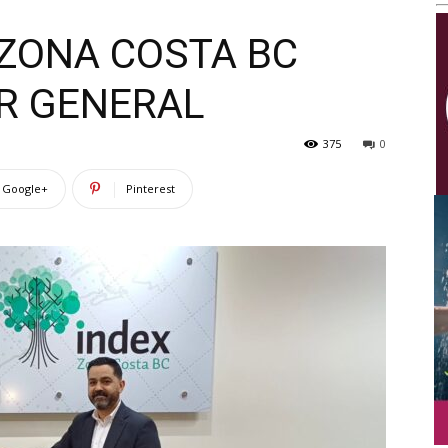
Multimedios
ZONA COSTA BC
R GENERAL
375
0
Google+
Pinterest