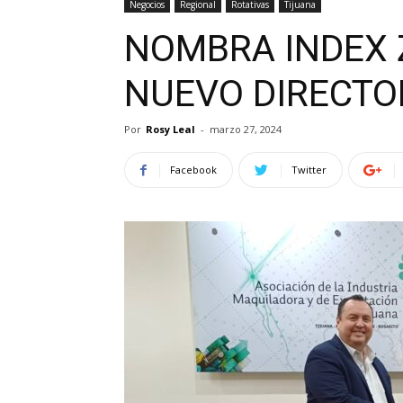
Negocios
Regional
Rotativas
Tijuana
NOMBRA INDEX 
NUEVO DIRECTO
Por
Rosy Leal
-
marzo 27, 2024
Facebook
Twitter