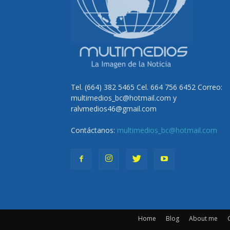
Tel. (664) 382 5465 Cel. 664 756 6452 Correo:
multimedios_bc@hotmail.com y
ralvmedios46@gmail.com
Contáctanos:
multimedios_bc@hotmail.com
Home
Blog
About me