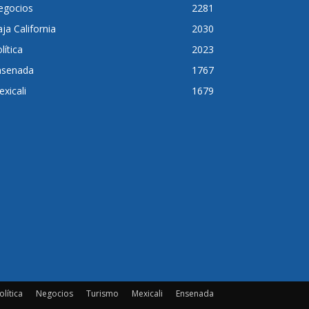
egocios
2281
ja California
2030
lítica
2023
nsenada
1767
xicali
1679
olítica
Negocios
Turismo
Mexicali
Ensenada