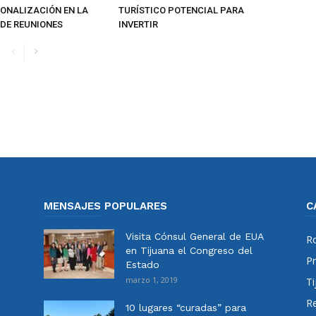
IONALIZACIÓN EN LA
TURÍSTICO POTENCIAL PARA
 DE REUNIONES
INVERTIR
MENSAJES POPULARES
C
Visita Cónsul General de EUA
Ro
en Tijuana el Congreso del
Pr
Estado
marzo 1, 2019
Ti
Re
10 lugares “curadas” para