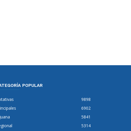
ATEGORÍA POPULAR
tativas
9898
incipales
6902
juana
5841
gional
5314