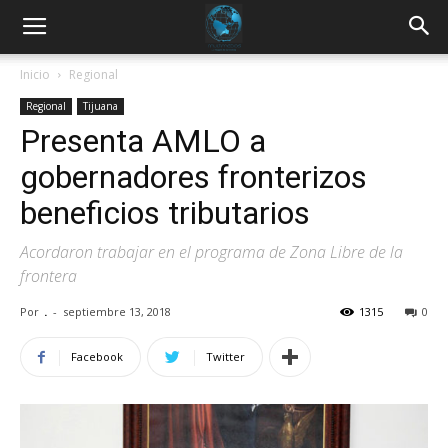
Inicio
Regional
Regional
Tijuana
Presenta AMLO a
gobernadores fronterizos
beneficios tributarios
Acordaron trabajar en el programa de Zona Libre de la
frontera
Por
.
-
septiembre 13, 2018
1315
0
Facebook
Twitter