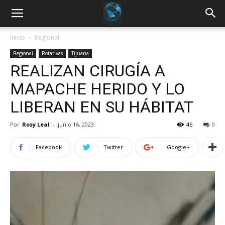
Inicio
Regional
Regional
Rotativas
Tijuana
REALIZAN CIRUGÍA A
MAPACHE HERIDO Y LO
LIBERAN EN SU HÁBITAT
Por
Rosy Leal
-
junio 16, 2023
46
0
Facebook
Twitter
Google+