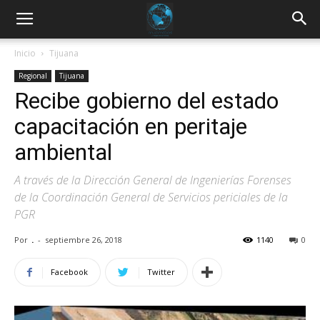
Inicio
Tijuana
Regional
Tijuana
Recibe gobierno del estado
capacitación en peritaje
ambiental
A través de la Dirección General de Ingenierías Forenses
de la Coordinación General de Servicios periciales de la
PGR
Por
.
-
septiembre 26, 2018
1140
0
Facebook
Twitter