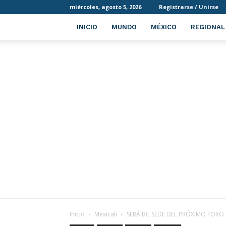
miércoles, agosto 5, 2026
Registrarse / Unirse
INICIO
MUNDO
MÉXICO
REGIONAL
Inicio
Mexicali
SERÁ BC SEDE DEL PRÓXIMO FOR