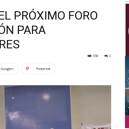
Multimedios
DEL PRÓXIMO FORO
ÓN PARA
RES
318
0
Google+
Pinterest