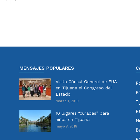
MENSAJES POPULARES
C
Visita Cónsul General de EUA
Ro
en Tijuana el Congreso del
Pr
Estado
marzo 1, 2019
Ti
Re
10 lugares “curadas” para
niños en Tijuana
N
mayo 8, 2018
Ba
Po