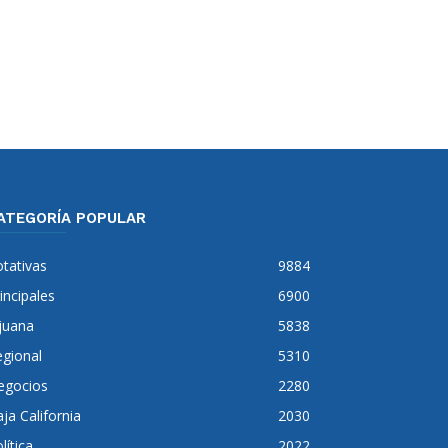
ATEGORÍA POPULAR
tativas
9884
incipales
6900
juana
5838
gional
5310
egocios
2280
ja California
2030
lítica
2022