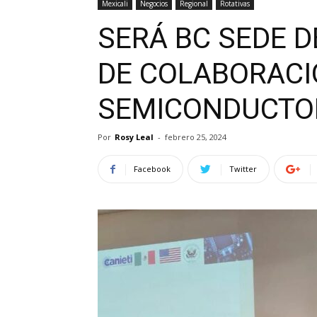
Mexicali
Negocios
Regional
Rotativas
SERÁ BC SEDE 
DE COLABORACI
SEMICONDUCTO
Por
Rosy Leal
-
febrero 25, 2024
Facebook
Twitter