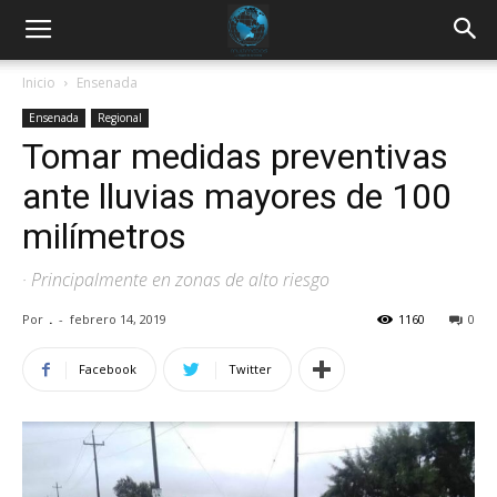
Inicio
Ensenada
Ensenada
Regional
Tomar medidas preventivas
ante lluvias mayores de 100
milímetros
· Principalmente en zonas de alto riesgo
Por
.
-
febrero 14, 2019
1160
0
Facebook
Twitter