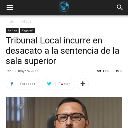
Inicio
Política
Política
Regional
Tribunal Local incurre en
desacato a la sentencia de la
sala superior
Por
.
-
mayo 9, 2019
1139
0
Facebook
Twitter