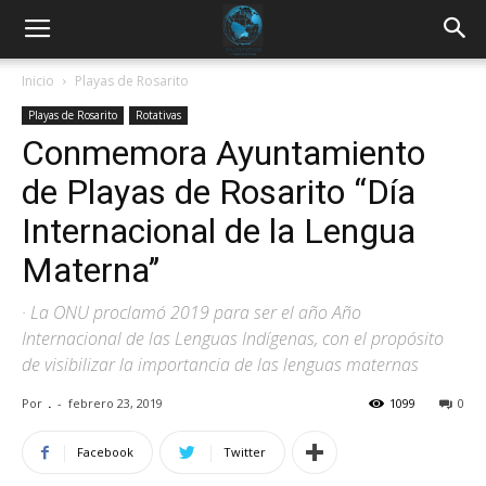
Inicio
Playas de Rosarito
Playas de Rosarito
Rotativas
Conmemora Ayuntamiento
de Playas de Rosarito “Día
Internacional de la Lengua
Materna’’
· La ONU proclamó 2019 para ser el año Año
Internacional de las Lenguas Indígenas, con el propósito
de visibilizar la importancia de las lenguas maternas
Por
.
-
febrero 23, 2019
1099
0
Facebook
Twitter