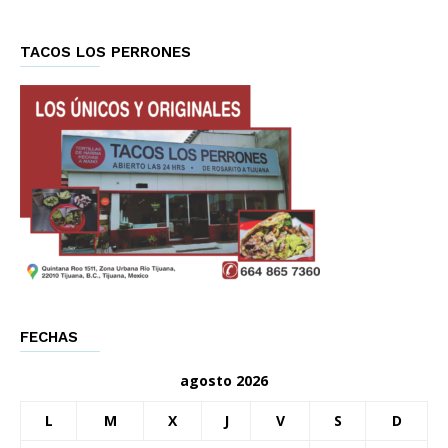
TACOS LOS PERRONES
FECHAS
agosto 2026
L
M
X
J
V
S
D