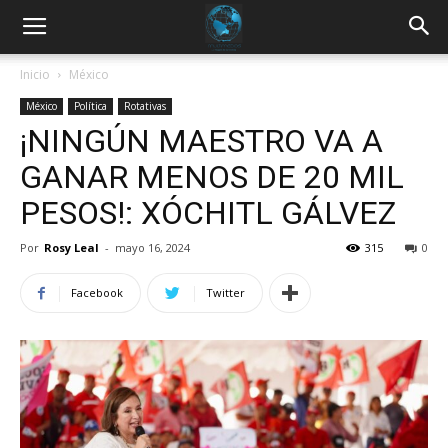
Inicio
México
México
Política
Rotativas
¡NINGÚN MAESTRO VA A
GANAR MENOS DE 20 MIL
PESOS!: XÓCHITL GÁLVEZ
Por
Rosy Leal
-
mayo 16, 2024
315
0
Facebook
Twitter