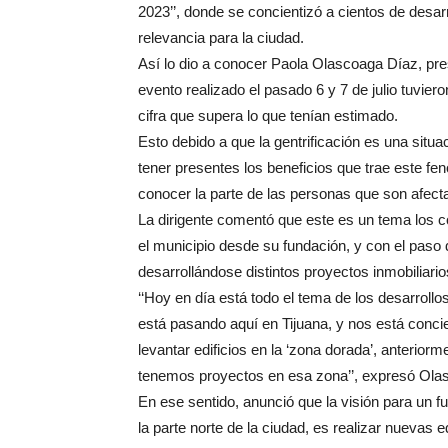
2023’’, donde se concientizó a cientos de desar
relevancia para la ciudad.
Así lo dio a conocer Paola Olascoaga Díaz, pre
evento realizado el pasado 6 y 7 de julio tuvi
cifra que supera lo que tenían estimado.
Esto debido a que la gentrificación es una situ
tener presentes los beneficios que trae este f
conocer la parte de las personas que son afect
La dirigente comentó que este es un tema los co
el municipio desde su fundación, y con el paso
desarrollándose distintos proyectos inmobiliario
‘‘Hoy en día está todo el tema de los desarrollo
está pasando aquí en Tijuana, y nos está conci
levantar edificios en la ‘zona dorada’, anterior
tenemos proyectos en esa zona’’, expresó Ola
En ese sentido, anunció que la visión para un f
la parte norte de la ciudad, es realizar nuevas 