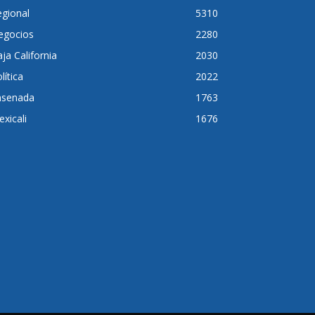
gional
5310
egocios
2280
ja California
2030
lítica
2022
nsenada
1763
xicali
1676