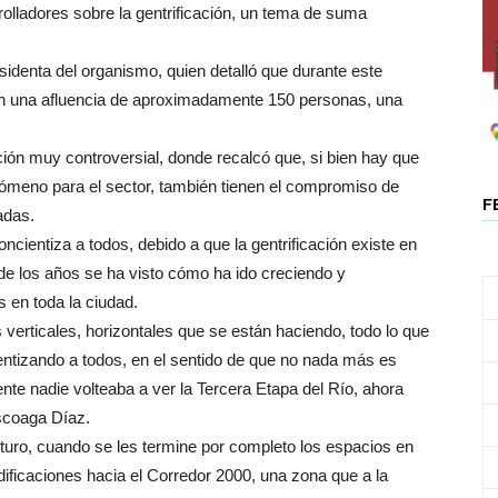
rolladores sobre la gentrificación, un tema de suma
sidenta del organismo, quien detalló que durante este
eron una afluencia de aproximadamente 150 personas, una
ación muy controversial, donde recalcó que, si bien hay que
enómeno para el sector, también tienen el compromiso de
F
adas.
ncientiza a todos, debido a que la gentrificación existe en
 de los años se ha visto cómo ha ido creciendo y
s en toda la ciudad.
s verticales, horizontales que se están haciendo, todo lo que
entizando a todos, en el sentido de que no nada más es
mente nadie volteaba a ver la Tercera Etapa del Río, ahora
scoaga Díaz.
uturo, cuando se les termine por completo los espacios en
edificaciones hacia el Corredor 2000, una zona que a la