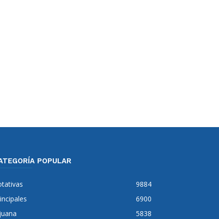
ATEGORÍA POPULAR
tativas
9884
incipales
6900
juana
5838