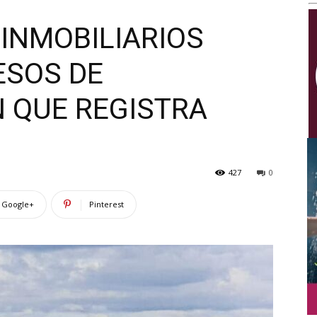
Multimedios
 INMOBILIARIOS
ESOS DE
N QUE REGISTRA
427
0
Google+
Pinterest