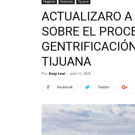
Negocios
Rotativas
Tijuana
ACTUALIZARO A
SOBRE EL PROC
GENTRIFICACIÓ
TIJUANA
Por
Rosy Leal
-
julio 11, 2023
Facebook
Twitter