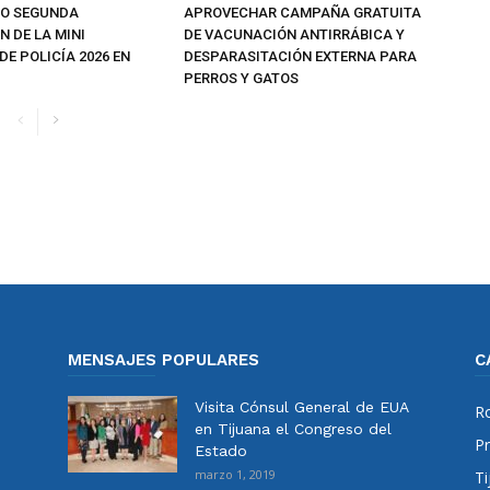
MO SEGUNDA
APROVECHAR CAMPAÑA GRATUITA
 DE LA MINI
DE VACUNACIÓN ANTIRRÁBICA Y
E POLICÍA 2026 EN
DESPARASITACIÓN EXTERNA PARA
PERROS Y GATOS
MENSAJES POPULARES
C
Visita Cónsul General de EUA
Ro
en Tijuana el Congreso del
Pr
Estado
marzo 1, 2019
Ti