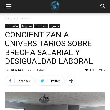
Inicio
Educación
Educación
Negocios
Rotativas
Tijuana
CONCIENTIZAN A
UNIVERSITARIOS SOBRE
BRECHA SALARIAL Y
DESIGUALDAD LABORAL
Por
Rosy Leal
-
abril 14, 2024
519
0
Facebook
Twitter