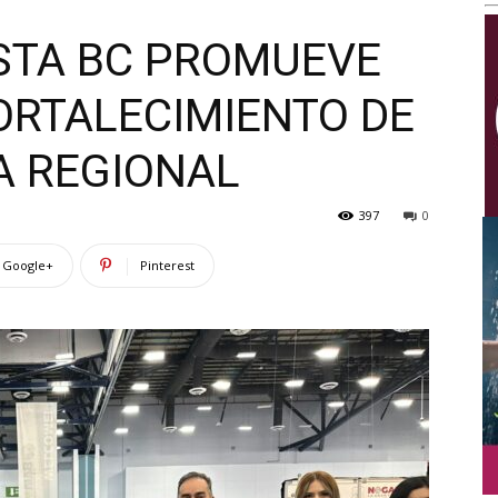
Multimedios
STA BC PROMUEVE
ORTALECIMIENTO DE
A REGIONAL
397
0
Google+
Pinterest