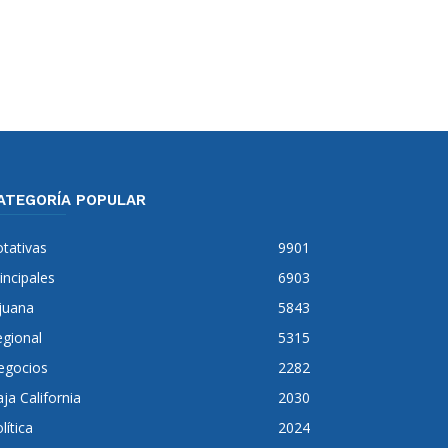
ATEGORÍA POPULAR
tativas
9901
incipales
6903
juana
5843
gional
5315
egocios
2282
ja California
2030
lítica
2024