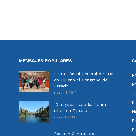
MENSAJES POPULARES
C
Visita Cónsul General de EUA
Ro
en Tijuana el Congreso del
Pr
Estado
marzo 1, 2019
Ti
Re
10 lugares “curadas” para
niños en Tijuana
N
mayo 8, 2018
Ba
Po
Reciben Centros de