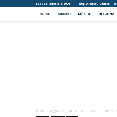
sábado, agosto 8, 2026
Registrarse / Unirse
N
INICIO
MUNDO
MÉXICO
REGIONAL
Inicio
Negocios
INDEX ZONA COSTA BC PROMUEVE