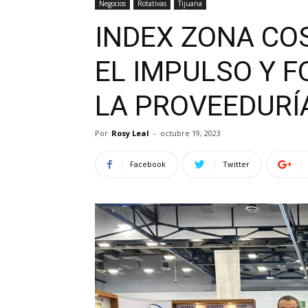
Negocios
Rotativas
Tijuana
INDEX ZONA CO
EL IMPULSO Y F
LA PROVEEDURÍ
Por
Rosy Leal
-
octubre 19, 2023
Facebook
Twitter