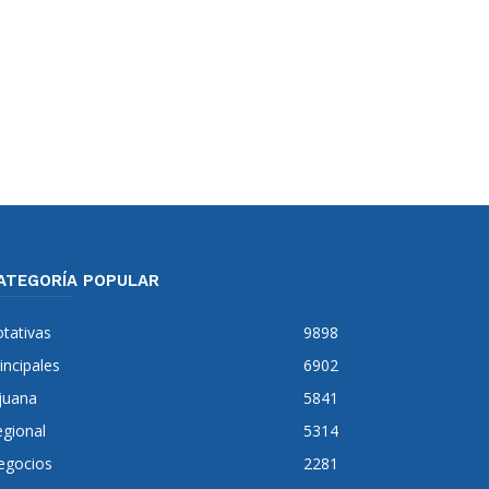
ATEGORÍA POPULAR
tativas
9898
incipales
6902
juana
5841
gional
5314
egocios
2281