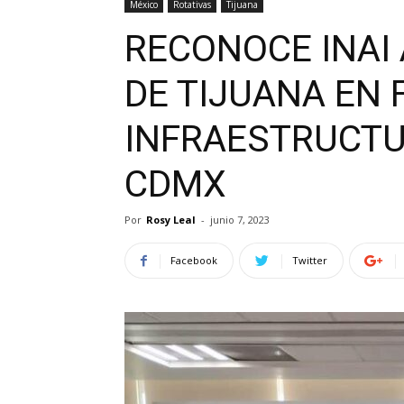
México
Rotativas
Tijuana
RECONOCE INAI
DE TIJUANA EN 
INFRAESTRUCTU
CDMX
Por
Rosy Leal
-
junio 7, 2023
Facebook
Twitter