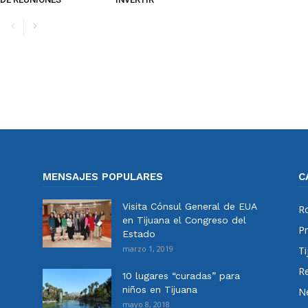
MENSAJES POPULARES
C
Visita Cónsul General de EUA
Ro
en Tijuana el Congreso del
Pr
Estado
marzo 1, 2019
Ti
Re
10 lugares “curadas” para
niños en Tijuana
N
mayo 8, 2018