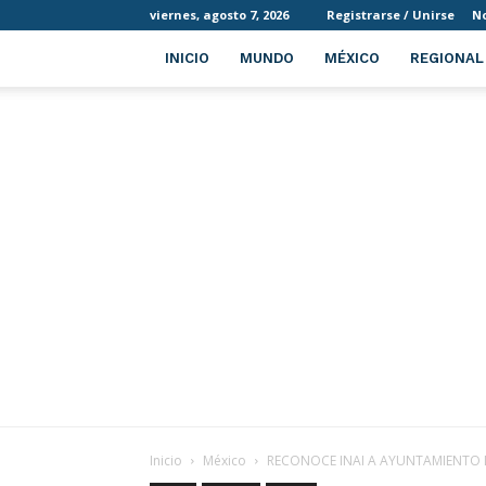
viernes, agosto 7, 2026
Registrarse / Unirse
No
INICIO
MUNDO
MÉXICO
REGIONAL
Inicio
México
RECONOCE INAI A AYUNTAMIENTO D