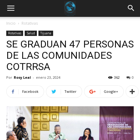
Inicio
Rotativas
Rotativas
Salud
Tijuana
SE GRADUAN 47 PERSONAS
DE LAS COMUNIDADES
COTRRSA
Por
Rosy Leal
-
enero 23, 2024
362
0
Facebook
Twitter
Google+