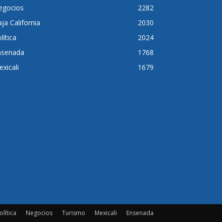
egocios
2282
ja California
2030
lítica
2024
nsenada
1768
xicali
1679
olítica
Negocios
Turismo
Mexicali
Ensenada