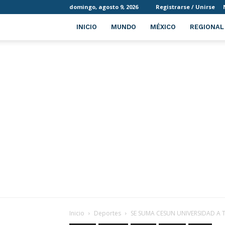
domingo, agosto 9, 2026
Registrarse / Unirse
INICIO
MUNDO
MÉXICO
REGIONAL
Inicio
Deportes
SE SUMA CESUN UNIVERSIDAD A T