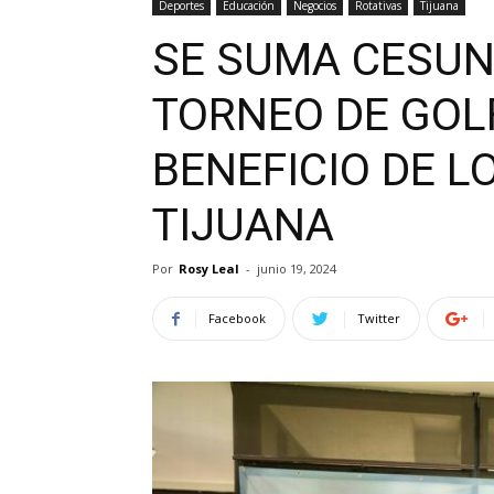
Deportes
Educación
Negocios
Rotativas
Tijuana
SE SUMA CESUN
TORNEO DE GOL
BENEFICIO DE 
TIJUANA
Por
Rosy Leal
-
junio 19, 2024
Facebook
Twitter