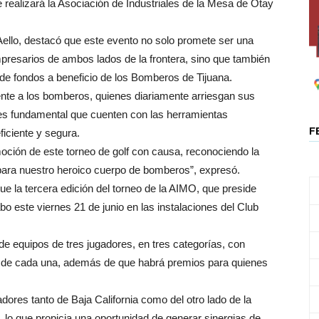
 realizará la Asociación de Industriales de la Mesa de Otay
to Aello, destacó que este evento no solo promete ser una
presarios de ambos lados de la frontera, sino que también
 de fondos a beneficio de los Bomberos de Tijuana.
te a los bomberos, quienes diariamente arriesgan sus
 es fundamental que cuenten con las herramientas
F
ficiente y segura.
ción de este torneo de golf con causa, reconociendo la
para nuestro heroico cuerpo de bomberos”, expresó.
que la tercera edición del torneo de la AIMO, que preside
bo este viernes 21 de junio en las instalaciones del Club
e equipos de tres jugadores, en tres categorías, con
s de cada una, además de que habrá premios para quienes
ores tanto de Baja California como del otro lado de la
l, lo que propicia una oportunidad de generar sinergias de