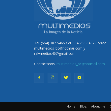
Tel. (664) 382 5465 Cel. 664 756 6452 Correo:
multimedios_bc@hotmail.com y
ralvmedios46@gmail.com
Contáctanos:
multimedios_bc@hotmail.com
Home
Blog
About me