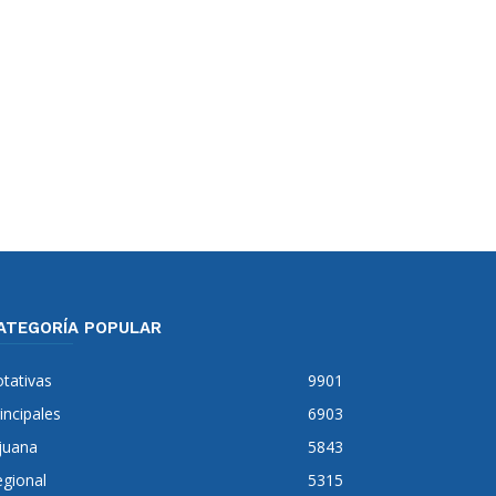
ATEGORÍA POPULAR
tativas
9901
incipales
6903
juana
5843
gional
5315