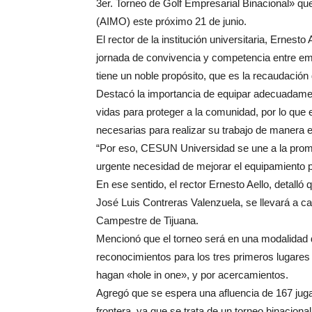
3er. Torneo de Golf Empresarial Binacional» que
(AIMO) este próximo 21 de junio.
El rector de la institución universitaria, Ernes
jornada de convivencia y competencia entre em
tiene un noble propósito, que es la recaudación
Destacó la importancia de equipar adecuadamen
vidas para proteger a la comunidad, por lo que
necesarias para realizar su trabajo de manera e
“Por eso, CESUN Universidad se une a la promo
urgente necesidad de mejorar el equipamiento 
En ese sentido, el rector Ernesto Aello, detalló 
José Luis Contreras Valenzuela, se llevará a ca
Campestre de Tijuana.
Mencionó que el torneo será en una modalidad d
reconocimientos para los tres primeros lugare
hagan «hole in one», y por acercamientos.
Agregó que se espera una afluencia de 167 jugad
frontera, ya que se trata de un torneo binaciona