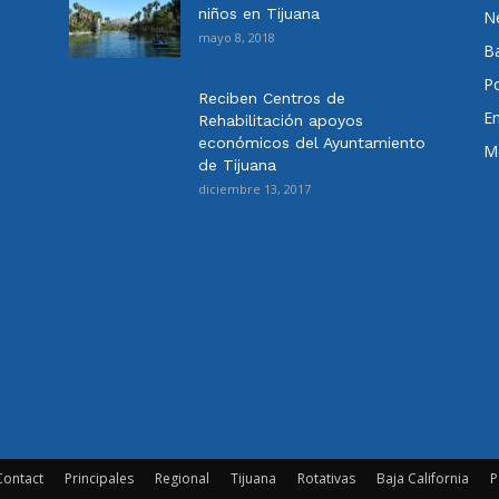
niños en Tijuana
N
mayo 8, 2018
Ba
Po
Reciben Centros de
E
Rehabilitación apoyos
económicos del Ayuntamiento
Me
de Tijuana
diciembre 13, 2017
Contact
Principales
Regional
Tijuana
Rotativas
Baja California
P