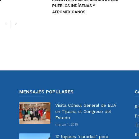
PUEBLOS INDÍGENAS Y
AFROMEXICANOS
MENSAJES POPULARES
C
Visita Cónsul General de EUA
Ro
en Tijuana el Congreso del
Pr
Estado
marzo 1, 2019
Ti
Re
10 lugares “curadas” para