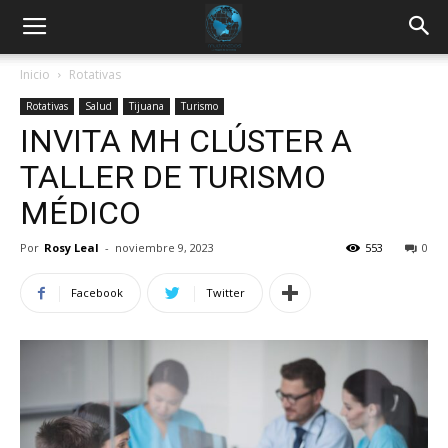
Inicio
Rotativas
Rotativas
Salud
Tijuana
Turismo
INVITA MH CLÚSTER A
TALLER DE TURISMO
MÉDICO
Por
Rosy Leal
-
noviembre 9, 2023
553
0
Facebook
Twitter