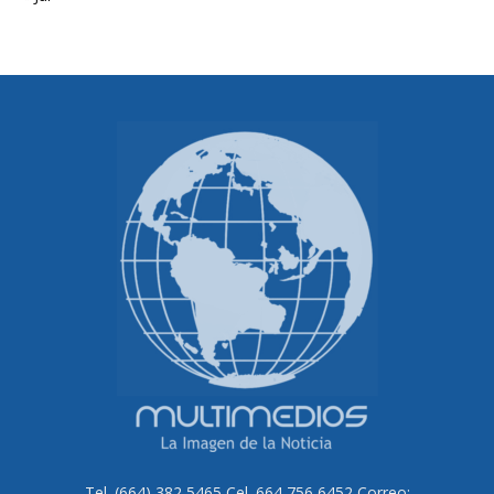
Tel. (664) 382 5465 Cel. 664 756 6452 Correo: