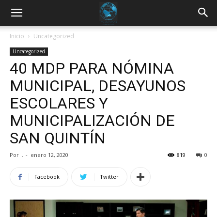
Inicio
Uncategorized
Uncategorized
40 MDP PARA NÓMINA
MUNICIPAL, DESAYUNOS
ESCOLARES Y
MUNICIPALIZACIÓN DE
SAN QUINTÍN
Por
.
-
enero 12, 2020
819
0
Facebook
Twitter