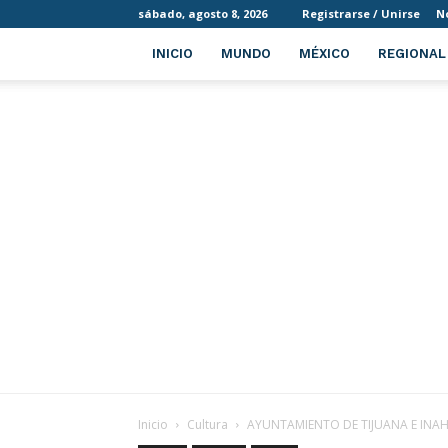
sábado, agosto 8, 2026
Registrarse / Unirse
N
INICIO
MUNDO
MÉXICO
REGIONAL
Inicio
Cultura
AYUNTAMIENTO DE TIJUANA E INAH