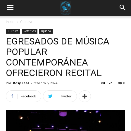
Inicio
Cultura
Cultura
Rotativas
Tijuana
EGRESADOS DE MÚSICA
POPULAR
CONTEMPORÁNEA
OFRECIERON RECITAL
Por
Rosy Leal
-
febrero 5, 2024
372
0
Facebook
Twitter