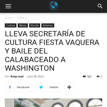
Inicio
Cultura
Cultura
México
Mundo
Rotativas
LLEVA SECRETARÍA DE
CULTURA FIESTA VAQUERA
Y BAILE DEL
CALABACEADO A
WASHINGTON
Por
Rosy Leal
-
julio 28, 2023
522
0
Facebook
Twitter