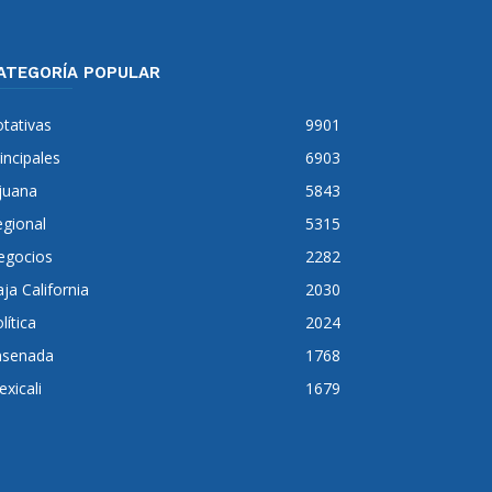
ATEGORÍA POPULAR
tativas
9901
incipales
6903
juana
5843
gional
5315
egocios
2282
ja California
2030
lítica
2024
nsenada
1768
xicali
1679