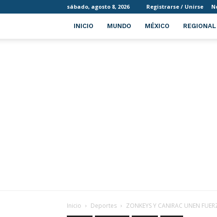
sábado, agosto 8, 2026
Registrarse / Unirse
N
INICIO
MUNDO
MÉXICO
REGIONAL
Inicio
Deportes
ZONKEYS Y CANIRAC UNEN FUERZ