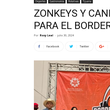
Deportes
Gastronomía
Rotativas
Tijuana
ZONKEYS Y CAN
PARA EL BORDER
Por
Rosy Leal
-
julio 30, 2024
Facebook
Twitter