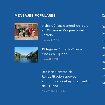
MENSAJES POPULARES
C
Visita Cónsul General de EUA
Ro
en Tijuana el Congreso del
Pr
Estado
marzo 1, 2019
Ti
Re
10 lugares “curadas” para
niños en Tijuana
N
mayo 8, 2018
Ba
Po
Reciben Centros de
E
Rehabilitación apoyos
económicos del Ayuntamiento
Me
de Tijuana
diciembre 13, 2017