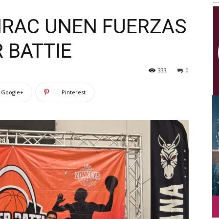
Multimedios
IRAC UNEN FUERZAS
 BATTIE
333
0
Google+
Pinterest