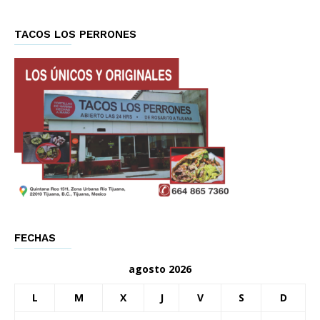
TACOS LOS PERRONES
FECHAS
agosto 2026
L
M
X
J
V
S
D