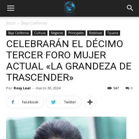
Inicio
Baja California
Baja California
Cultura
Negocios
Principales
Rotativas
Tijuana
CELEBRARÁN EL DÉCIMO
TERCER FORO MUJER
ACTUAL «LA GRANDEZA DE
TRASCENDER»
Por
Rosy Leal
-
marzo 30, 2024
547
0
Facebook
Twitter