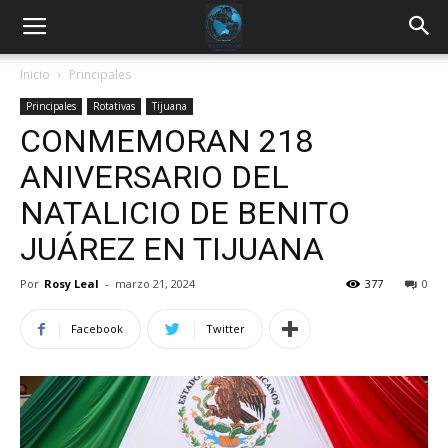
Inicio
Principales
Principales
Rotativas
Tijuana
CONMEMORAN 218
ANIVERSARIO DEL
NATALICIO DE BENITO
JUÁREZ EN TIJUANA
Por
Rosy Leal
-
marzo 21, 2024
377
0
Facebook
Twitter