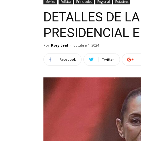
México
Política
Principales
Regional
Rotativas
DETALLES DE L
PRESIDENCIAL 
Por
Rosy Leal
-
octubre 1, 2024
Facebook
Twitter