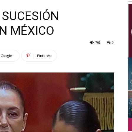
Multimedios
A SUCESIÓN
EN MÉXICO
762
0
Google+
Pinterest