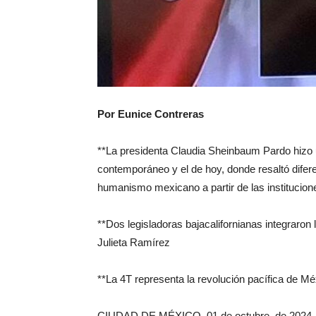
Por Eunice Contreras
**La presidenta Claudia Sheinbaum Pardo hizo un
contemporáneo y el de hoy, donde resaltó difere
humanismo mexicano a partir de las institucion
**Dos legisladoras bajacalifornianas integraro
Julieta Ramírez
**La 4T representa la revolución pacífica de Mé
CIUDAD DE MÉXICO, 01 de octubre de 2024.- 