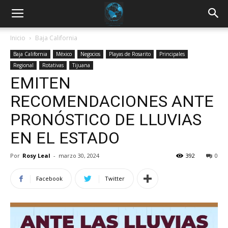
Inicio
Baja California
Baja California
México
Negocios
Playas de Rosarito
Principales
Regional
Rotativas
Tijuana
EMITEN
RECOMENDACIONES ANTE
PRONÓSTICO DE LLUVIAS
EN EL ESTADO
Por
Rosy Leal
-
marzo 30, 2024
392
0
Facebook
Twitter