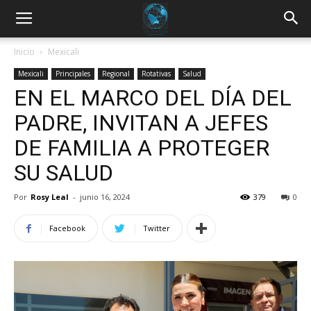
Inicio
Mexicali
Mexicali
Principales
Regional
Rotativas
Salud
EN EL MARCO DEL DÍA DEL
PADRE, INVITAN A JEFES
DE FAMILIA A PROTEGER
SU SALUD
Por
Rosy Leal
-
junio 16, 2024
379
0
Facebook
Twitter