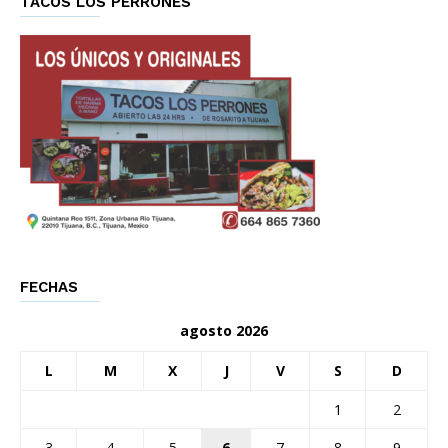
TACOS LOS PERRONES
FECHAS
agosto 2026
L
M
X
J
V
S
D
1
2
3
4
5
6
7
8
9