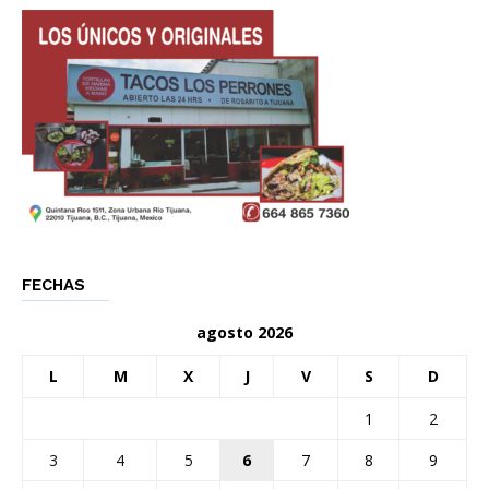
FECHAS
agosto 2026
L
M
X
J
V
S
D
1
2
3
4
5
6
7
8
9