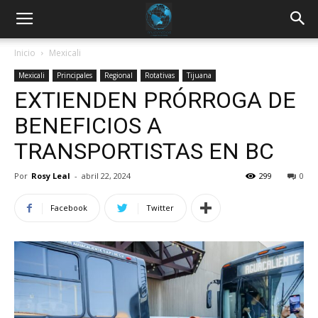
Inicio
Mexicali
Mexicali
Principales
Regional
Rotativas
Tijuana
EXTIENDEN PRÓRROGA DE
BENEFICIOS A
TRANSPORTISTAS EN BC
Por
Rosy Leal
-
abril 22, 2024
299
0
Facebook
Twitter