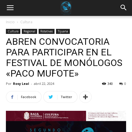
Inicio
Cultura
Cultura
Regional
Rotativas
Tijuana
ABREN CONVOCATORIA
PARA PARTICIPAR EN EL
FESTIVAL DE MONÓLOGOS
«PACO MUFOTE»
Por
Rosy Leal
-
abril 22, 2024
340
0
Facebook
Twitter