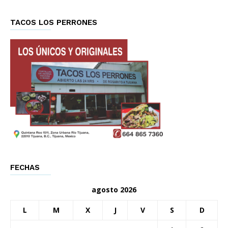
TACOS LOS PERRONES
FECHAS
agosto 2026
L
M
X
J
V
S
D