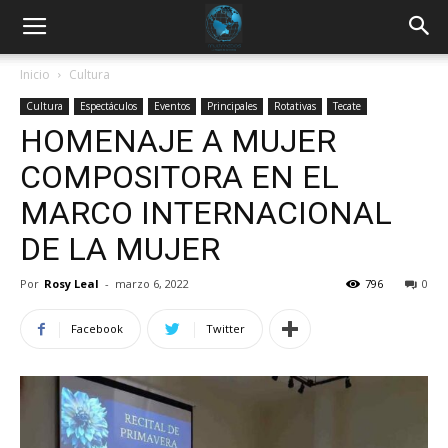
Inicio
Cultura
Cultura
Espectáculos
Eventos
Principales
Rotativas
Tecate
HOMENAJE A MUJER
COMPOSITORA EN EL
MARCO INTERNACIONAL
DE LA MUJER
Por
Rosy Leal
-
marzo 6, 2022
796
0
Facebook
Twitter