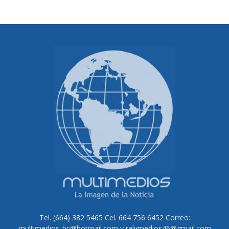
Tel. (664) 382 5465 Cel. 664 756 6452 Correo:
multimedios_bc@hotmail.com y ralvmedios46@gmail.com