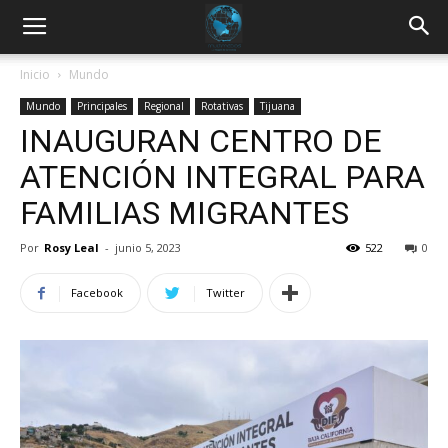
Inicio
Mundo
Mundo
Principales
Regional
Rotativas
Tijuana
INAUGURAN CENTRO DE
ATENCIÓN INTEGRAL PARA
FAMILIAS MIGRANTES
Por
Rosy Leal
-
junio 5, 2023
522
0
Facebook
Twitter