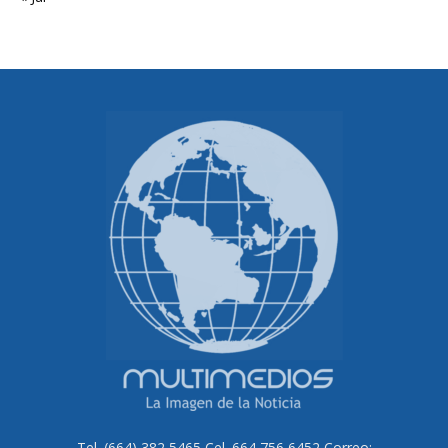
Tel. (664) 382 5465 Cel. 664 756 6452 Correo: