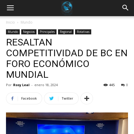
Inicio
Mundo
Mundo
Negocios
Principales
Regional
Rotativas
RESALTAN
COMPETITIVIDAD DE BC EN
FORO ECONÓMICO
MUNDIAL
Por
Rosy Leal
-
enero 18, 2024
445
0
Facebook
Twitter