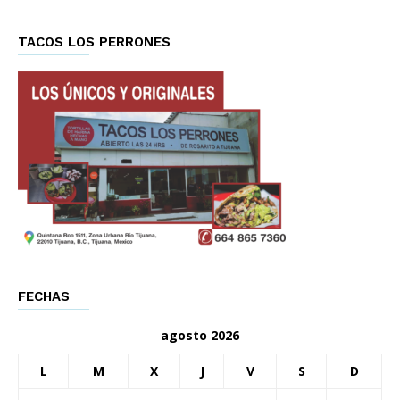
TACOS LOS PERRONES
FECHAS
agosto 2026
L
M
X
J
V
S
D