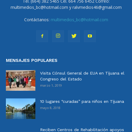
Tel. (664) 382 5465 Cel. 664 756 6452 Correo:
multimedios_bc@hotmail.com y ralvmedios46@gmail.com
Contáctanos:
multimedios_bc@hotmail.com
MENSAJES POPULARES
Visita Cónsul General de EUA en Tijuana el
Congreso del Estado
marzo 1, 2019
10 lugares “curadas” para niños en Tijuana
mayo 8, 2018
Reciben Centros de Rehabilitación apoyos