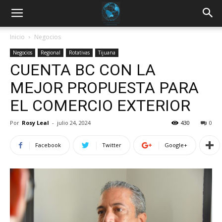
Inicio
Negocios
Negocios
Regional
Rotativas
Tijuana
CUENTA BC CON LA
MEJOR PROPUESTA PARA
EL COMERCIO EXTERIOR
Por
Rosy Leal
-
julio 24, 2024
430
0
Facebook
Twitter
Google+