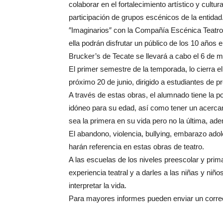
colaborar en el fortalecimiento artístico y cultur
participación de grupos escénicos de la entidad
″Imaginarios″ con la Compañía Escénica Teatro e
ella podrán disfrutar un público de los 10 año
Brucker’s de Tecate se llevará a cabo el 6 de 
El primer semestre de la temporada, lo cierra el
próximo 20 de junio, dirigido a estudiantes de p
A través de estas obras, el alumnado tiene la po
idóneo para su edad, así como tener un acercami
sea la primera en su vida pero no la última, ad
El abandono, violencia, bullying, embarazo ado
harán referencia en estas obras de teatro.
A las escuelas de los niveles preescolar y prima
experiencia teatral y a darles a las niñas y niñ
interpretar la vida.
Para mayores informes pueden enviar un corre