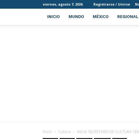
viernes, agosto 7, 2026
Registrarse / Unirse
No
INICIO
MUNDO
MÉXICO
REGIONAL
Inicio
Cultura
INICIA SECRETARÍA DE CULTURA T