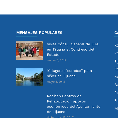
MENSAJES POPULARES
C
Visita Cónsul General de EUA
Ro
en Tijuana el Congreso del
Pr
Estado
marzo 1, 2019
Ti
Re
10 lugares “curadas” para
niños en Tijuana
N
mayo 8, 2018
Ba
Po
Reciben Centros de
E
Rehabilitación apoyos
económicos del Ayuntamiento
Me
de Tijuana
diciembre 13, 2017