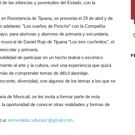
al de las infancias y juventudes del Estado, con la
.
n Resistencia de Tijuana, se presenta el 29 de abril y de
s en adelante; ″Los sueños de Poncho″ con la Compañía
mayo, para alumnas y alumnos de primaria y secundaria.
 musical de Daniel Rojo de Tijuana ″Los tres cochinitos″, el
reescolar y primaria.
F
sibilidad de participar en un hecho teatral o escénico
ento al arte y la cultura, vivir una experiencia que quizá
emás de comprender temas de difícil abordaje.
lescente, diversidad, son algunos de los temas a los que se
ria de Mexicali, se les invita a formar parte de esta
os la oportunidad de conocer otras realidades y formas de
o a:
esmeralda.culturasc@gmail.com
.