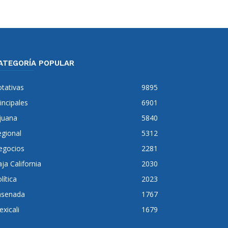
ATEGORÍA POPULAR
tativas
9895
incipales
6901
juana
5840
gional
5312
egocios
2281
ja California
2030
lítica
2023
nsenada
1767
xicali
1679