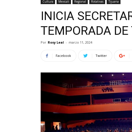
Cultura
Mexicali
Regional
Rotativas
Tijuana
INICIA SECRETA
TEMPORADA DE 
Por
Rosy Leal
-
marzo 11, 2024
Facebook
Twitter