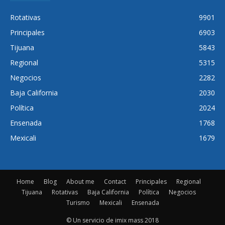
Rotativas
9901
Principales
6903
Tijuana
5843
Regional
5315
Negocios
2282
Baja California
2030
Política
2024
Ensenada
1768
Mexicali
1679
Home
Blog
About me
Contact
Principales
Regional
Tijuana
Rotativas
Baja California
Política
Negocios
Turismo
Mexicali
Ensenada
© Un servicio de imix mass 2018