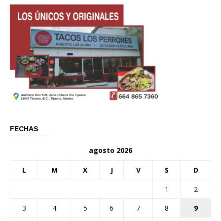
FECHAS
agosto 2026
L
M
X
J
V
S
D
1
2
3
4
5
6
7
8
9