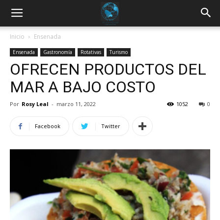
Inicio
Ensenada
Ensenada
Gastronomía
Rotativas
Turismo
OFRECEN PRODUCTOS DEL
MAR A BAJO COSTO
Por
Rosy Leal
-
marzo 11, 2022
1052
0
Facebook
Twitter