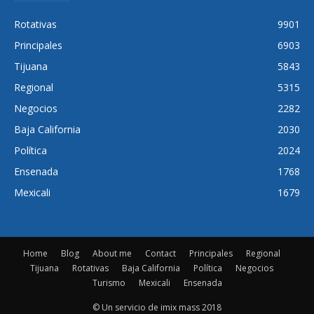
Rotativas
9901
Principales
6903
Tijuana
5843
Regional
5315
Negocios
2282
Baja California
2030
Política
2024
Ensenada
1768
Mexicali
1679
Home
Blog
About me
Contact
Principales
Regional
Tijuana
Rotativas
Baja California
Política
Negocios
Turismo
Mexicali
Ensenada
© Un servicio de imix mass 2018