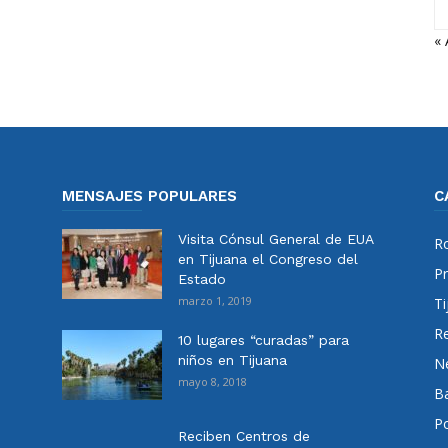
« 
MENSAJES POPULARES
C
Visita Cónsul General de EUA
Ro
en Tijuana el Congreso del
Pr
Estado
marzo 1, 2019
Ti
Re
10 lugares “curadas” para
niños en Tijuana
N
mayo 8, 2018
Ba
Po
Reciben Centros de