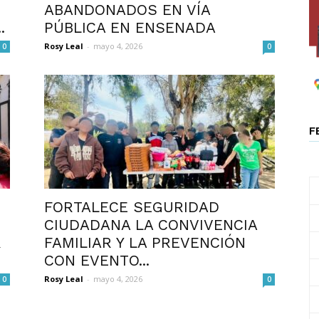
ABANDONADOS EN VÍA
.
PÚBLICA EN ENSENADA
Rosy Leal
-
mayo 4, 2026
0
0
F
FORTALECE SEGURIDAD
CIUDADANA LA CONVIVENCIA
R
FAMILIAR Y LA PREVENCIÓN
CON EVENTO...
Rosy Leal
-
mayo 4, 2026
0
0