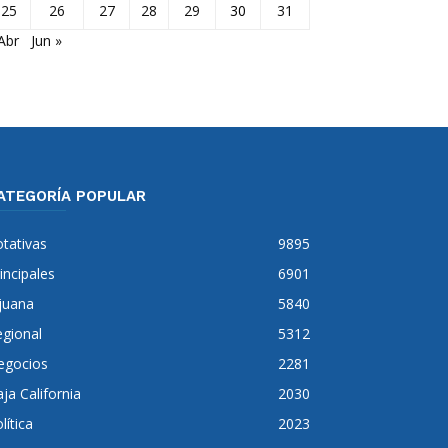
25
26
27
28
29
30
31
Abr
Jun »
ATEGORÍA POPULAR
tativas
9895
incipales
6901
juana
5840
gional
5312
egocios
2281
ja California
2030
lítica
2023