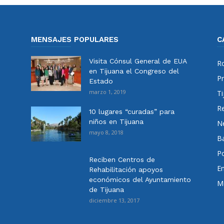
MENSAJES POPULARES
C
Visita Cónsul General de EUA
Ro
en Tijuana el Congreso del
Pr
Estado
marzo 1, 2019
Ti
Re
10 lugares “curadas” para
niños en Tijuana
N
mayo 8, 2018
Ba
Po
Reciben Centros de
E
Rehabilitación apoyos
económicos del Ayuntamiento
Me
de Tijuana
diciembre 13, 2017