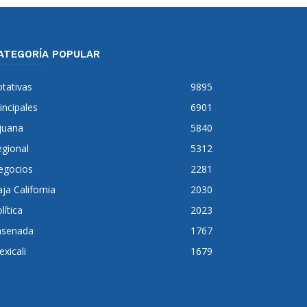
ATEGORÍA POPULAR
tativas
9895
incipales
6901
juana
5840
gional
5312
egocios
2281
ja California
2030
lítica
2023
nsenada
1767
xicali
1679